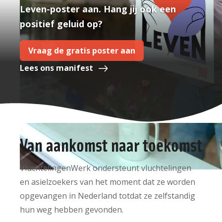
Leven-poster aan. Hang jij ook een
positief geluid op?
Vraag de gratis poster aan
Lees ons manifest
Van aankomst naar toekomst
VluchtelingenWerk ondersteunt vluchtelingen
en asielzoekers van het moment dat ze worden
opgevangen in Nederland totdat ze zelfstandig
hun weg hebben gevonden.