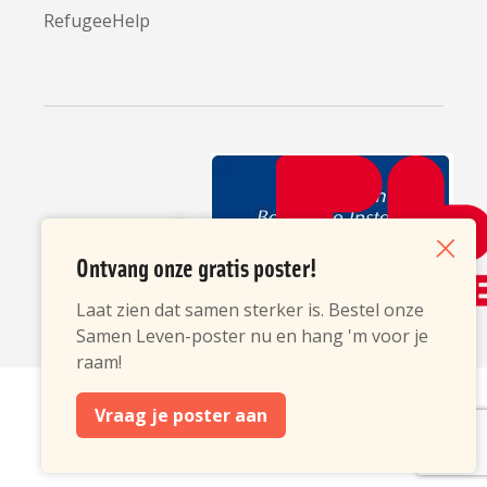
RefugeeHelp
Partners
Ontvang onze gratis poster!
Sluiten
Laat zien dat samen sterker is. Bestel onze
Samen Leven-poster nu en hang 'm voor je
raam!
opent
opent
opent
in
in
in
Vraag je poster aan
een
een
een
nieuw
nieuw
nieuw