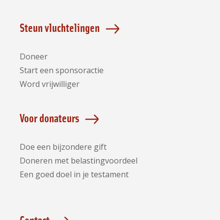
op
op
op
op
op
Facebook
Instagram
LinkedIn
Bluesky
YouTube
Steun vluchtelingen
Doneer
Start een sponsoractie
Word vrijwilliger
Voor donateurs
Doe een bijzondere gift
Doneren met belastingvoordeel
Een goed doel in je testament
Contact