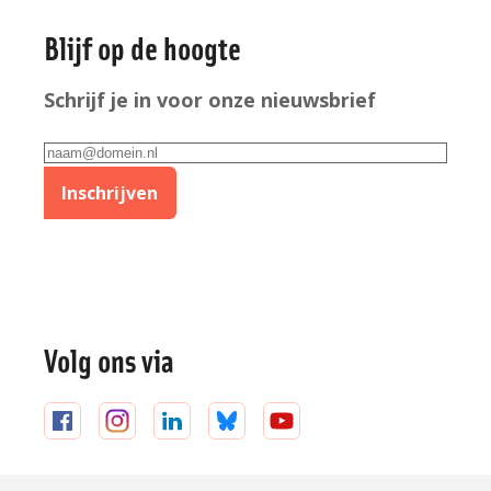
Algemene
Blijf op de hoogte
informatie
Schrijf je in voor onze nieuwsbrief
E-
mailadres
Inschrijven
Volg ons via
Volg
Volg
Volg
Volg
Volg
ons
ons
ons
ons
ons