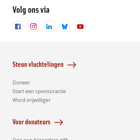
Volg ons via
Volg
Volg
Volg
Volg
Volg
ons
ons
ons
ons
ons
op
op
op
op
op
Facebook
Instagram
LinkedIn
Bluesky
YouTube
Steun vluchtelingen
Doneer
Start een sponsoractie
Word vrijwilliger
Voor donateurs