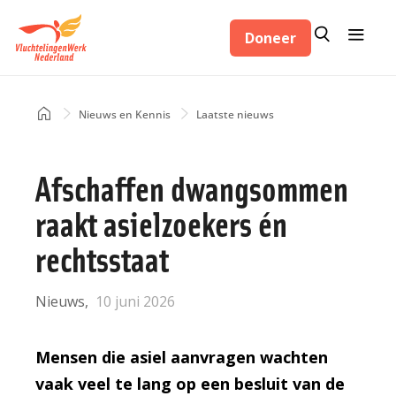
Overslaan
Zoeken
Menu
en
Doneer
Zoeken
naar
de
inhoud
Home
Nieuws en Kennis
Laatste nieuws
Kruimelpad
gaan
Afschaffen dwangsommen
raakt asielzoekers én
rechtsstaat
Nieuws
10 juni 2026
Mensen die asiel aanvragen wachten
vaak veel te lang op een besluit van de