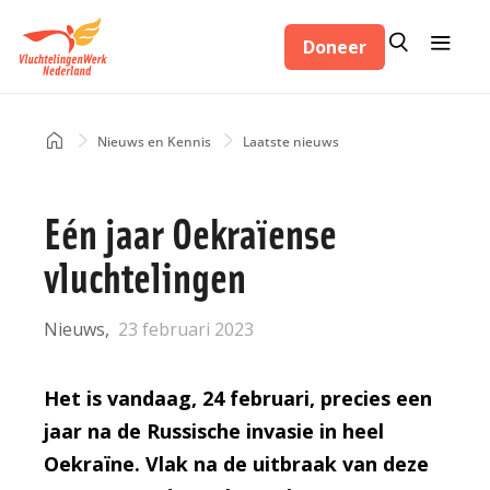
Overslaan
Zoeken
Menu
en
Doneer
Zoeken
naar
de
inhoud
Home
Nieuws en Kennis
Laatste nieuws
Kruimelpad
gaan
Eén jaar Oekraïense
vluchtelingen
Nieuws
23 februari 2023
Het is vandaag, 24 februari, precies een
jaar na de Russische invasie in heel
Oekraïne. Vlak na de uitbraak van deze