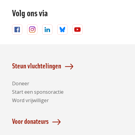
Volg ons via
Volg
Volg
Volg
Volg
Volg
ons
ons
ons
ons
ons
op
op
op
op
op
Facebook
Instagram
LinkedIn
Bluesky
YouTube
Steun vluchtelingen
Doneer
Start een sponsoractie
Word vrijwilliger
Voor donateurs