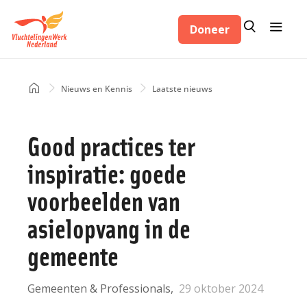
Overslaan
Zoeken
Menu
en
Doneer
Zoeken
naar
de
inhoud
Home
Nieuws en Kennis
Laatste nieuws
Kruimelpad
gaan
Good practices ter
inspiratie: goede
voorbeelden van
asielopvang in de
gemeente
Gemeenten & Professionals
29 oktober 2024