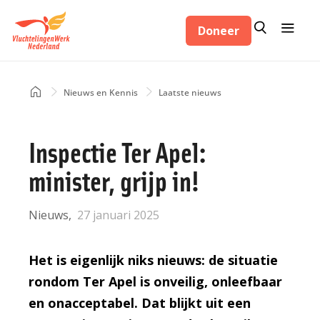
Overslaan
Zoeken
Menu
en
Doneer
Zoeken
naar
de
inhoud
Home
Nieuws en Kennis
Laatste nieuws
Kruimelpad
gaan
Inspectie Ter Apel:
minister, grijp in!
Nieuws
27 januari 2025
Het is eigenlijk niks nieuws: de situatie
rondom Ter Apel is onveilig, onleefbaar
en onacceptabel. Dat blijkt uit een