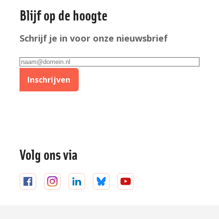
Blijf op de hoogte
informatie
Schrijf je in voor onze nieuwsbrief
E-
mailadres
Inschrijven
Volg ons via
Volg
Volg
Volg
Volg
Volg
ons
ons
ons
ons
ons
op
op
op
op
op