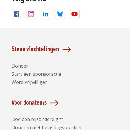
Volg
Volg
Volg
Volg
Volg
ons
ons
ons
ons
ons
op
op
op
op
op
Facebook
Instagram
LinkedIn
Bluesky
YouTube
Steun vluchtelingen
Doneer
Start een sponsoractie
Word vrijwilliger
Voor donateurs
Doe een bijzondere gift
Doneren met belastingvoordeel