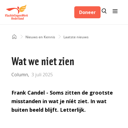
Overslaan
Zoeken
Menu
en
Doneer
Zoeken
naar
de
inhoud
Home
Nieuws en Kennis
Laatste nieuws
Kruimelpad
gaan
Wat we niet zien
Column
3 juli 2025
Frank Candel - Soms zitten de grootste
misstanden in wat je níét ziet. In wat
buiten beeld blijft. Letterlijk.