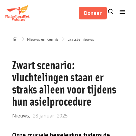
Overslaan
Zoeken
Menu
en
Doneer
Zoeken
naar
de
inhoud
Home
Nieuws en Kennis
Laatste nieuws
Kruimelpad
gaan
Zwart scenario:
vluchtelingen staan er
straks alleen voor tijdens
hun asielprocedure
Nieuws
28 januari 2025
Onze cruciale begeleiding tijdens de