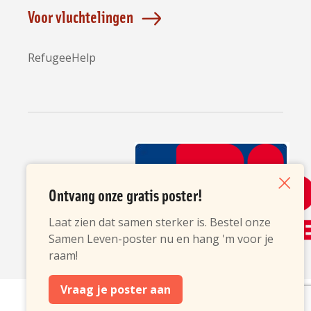
Voor vluchtelingen
RefugeeHelp
Partners
Ontvang onze gratis poster!
Sluiten
Laat zien dat samen sterker is. Bestel onze
Samen Leven-poster nu en hang 'm voor je
raam!
opent
opent
opent
Vraag je poster aan
in
in
in