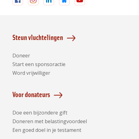
Volg
Volg
Volg
Volg
Volg
ons
ons
ons
ons
ons
op
op
op
op
op
Facebook
Instagram
LinkedIn
Bluesky
YouTube
Steun vluchtelingen
Doneer
Start een sponsoractie
Word vrijwilliger
Voor donateurs
Doe een bijzondere gift
Doneren met belastingvoordeel
Een goed doel in je testament