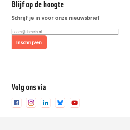
Blijf op de hoogte
informatie
Schrijf je in voor onze nieuwsbrief
E-
mailadres
Inschrijven
Volg ons via
Volg
Volg
Volg
Volg
Volg
ons
ons
ons
ons
ons
op
op
op
op
op