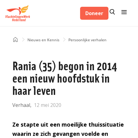
Overslaan
Zoeken
Menu
en
Doneer
Zoeken
naar
de
inhoud
Home
Nieuws en Kennis
Persoonlijke verhalen
Kruimelpad
gaan
Rania (35) begon in 2014
een nieuw hoofdstuk in
haar leven
Verhaal
12 mei 2020
Ze stapte uit een moeilijke thuissituatie
waarin ze zich gevangen voelde en