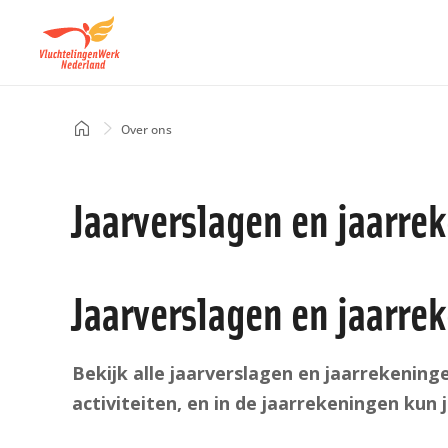
Overslaan
en
naar
de
inhoud
Home
Over ons
Kruimelpad
gaan
Jaarverslagen en jaarre
Jaarverslagen en jaarre
Bekijk alle jaarverslagen en jaarrekening
activiteiten, en in de jaarrekeningen kun 