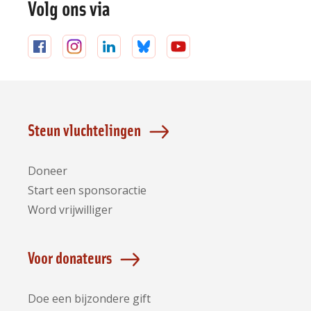
Volg ons via
Volg
Volg
Volg
Volg
Volg
ons
ons
ons
ons
ons
op
op
op
op
op
Facebook
Instagram
LinkedIn
Bluesky
YouTube
Steun vluchtelingen
Doneer
Start een sponsoractie
Word vrijwilliger
Voor donateurs
Doe een bijzondere gift