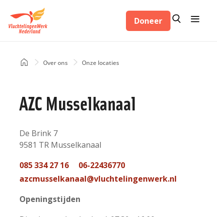
Overslaan
Zoeken
Menu
en
Doneer
Zoeken
naar
de
inhoud
Home
Over ons
Onze locaties
Kruimelpad
gaan
AZC Musselkanaal
Adres
De Brink 7
9581 TR
Musselkanaal
Nederland
Telefoon
085 334 27 16
06-22436770
contact
Mail
azcmusselkanaal@vluchtelingenwerk.nl
contact
Openingstijden