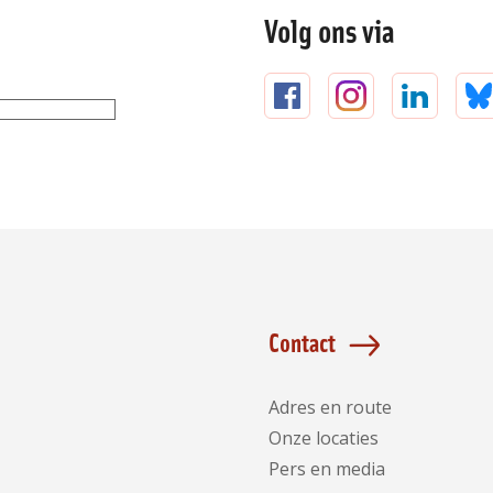
Volg ons via
Volg
Volg
Volg
V
ons
ons
ons
o
op
op
op
o
Facebook
Instagram
LinkedIn
B
Contact
Adres en route
Onze locaties
Pers en media