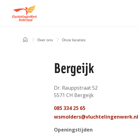
Overslaan
en
naar
de
inhoud
Home
Over ons
Onze locaties
Kruimelpad
gaan
Bergeijk
Adres
Dr. Rauppstraat 52
5571 CH
Bergeijk
Nederland
Telefoon
085 334 25 65
contact
Mail
wsmolders@vluchtelingenwerk.n
contact
Openingstijden