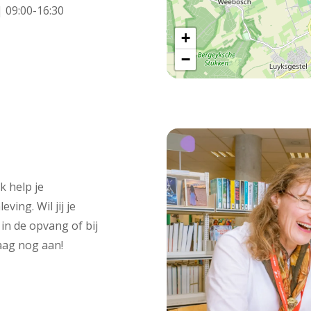
 09:00-16:30
+
−
k help je
ing. Wil jij je
in de opvang of bij
daag nog aan!