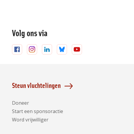
Volg ons via
Volg
Volg
Volg
Volg
Volg
ons
ons
ons
ons
ons
op
op
op
op
op
Facebook
Instagram
LinkedIn
Bluesky
YouTube
Steun vluchtelingen
Doneer
Start een sponsoractie
Word vrijwilliger