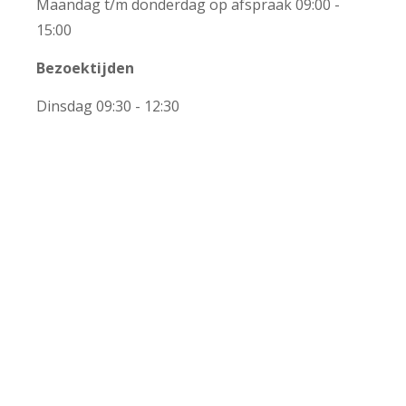
Maandag t/m donderdag op afspraak 09:00 -
15:00
Bezoektijden
+
Dinsdag 09:30 - 12:30
−
Leaflet | ©
OpenStreetMap
contributors