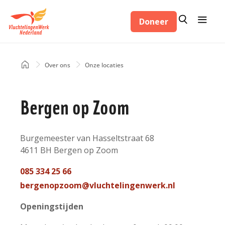
Overslaan
Zoeken
Menu
en
Doneer
Zoeken
naar
de
inhoud
Home
Over ons
Onze locaties
Kruimelpad
gaan
Bergen op Zoom
Adres
Burgemeester van Hasseltstraat 68
4611 BH
Bergen op Zoom
Nederland
Telefoon
085 334 25 66
contact
Mail
bergenopzoom@vluchtelingenwerk.nl
contact
Openingstijden