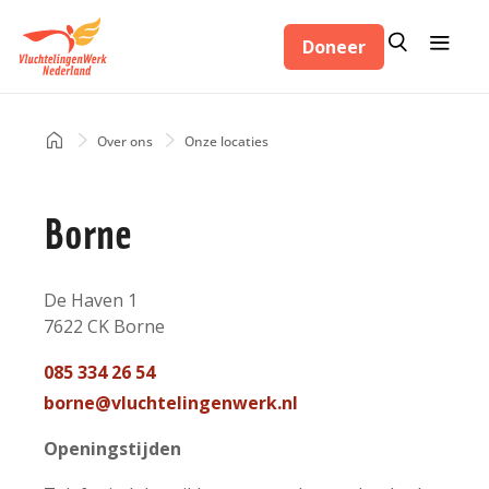
Overslaan
Zoeken
Menu
en
Doneer
Zoeken
naar
de
inhoud
Home
Over ons
Onze locaties
Kruimelpad
gaan
Borne
Adres
De Haven 1
7622 CK
Borne
Nederland
Telefoon
085 334 26 54
contact
Mail
borne@vluchtelingenwerk.nl
contact
Openingstijden