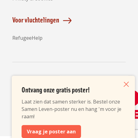
Voor vluchtelingen
RefugeeHelp
Partners
Ontvang onze gratis poster!
Sluiten
Laat zien dat samen sterker is. Bestel onze
Samen Leven-poster nu en hang 'm voor je
raam!
Vraag je poster aan
opent
opent