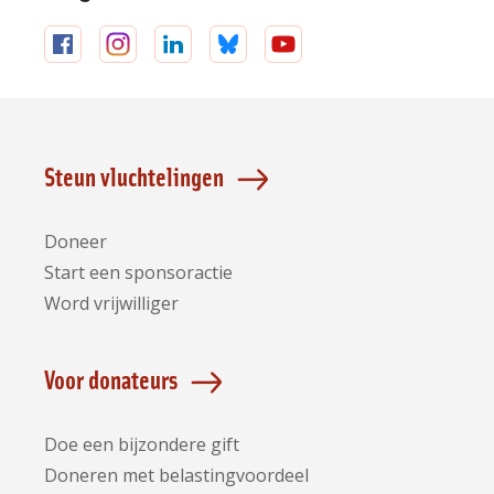
Volg
Volg
Volg
Volg
Volg
ons
ons
ons
ons
ons
op
op
op
op
op
Facebook
Instagram
LinkedIn
Bluesky
YouTube
Steun vluchtelingen
Doneer
Start een sponsoractie
Word vrijwilliger
Voor donateurs
Doe een bijzondere gift
Doneren met belastingvoordeel