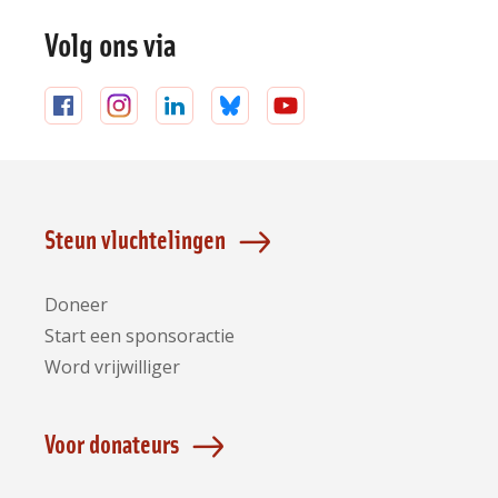
Volg ons via
Volg
Volg
Volg
Volg
Volg
ons
ons
ons
ons
ons
op
op
op
op
op
Facebook
Instagram
LinkedIn
Bluesky
YouTube
Steun vluchtelingen
Doneer
Start een sponsoractie
Word vrijwilliger
Voor donateurs