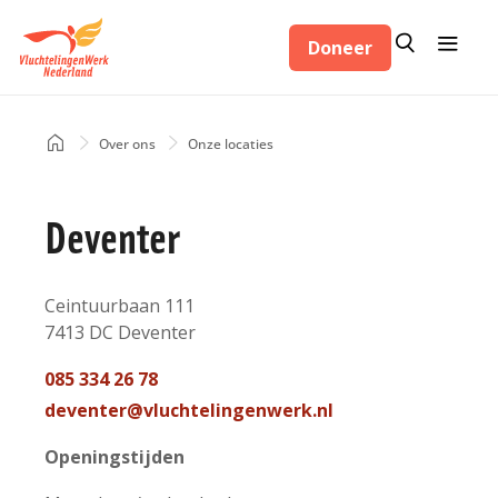
Overslaan
Zoeken
Menu
en
Doneer
Zoeken
naar
de
inhoud
Home
Over ons
Onze locaties
Kruimelpad
gaan
Deventer
Adres
Ceintuurbaan 111
7413 DC
Deventer
Nederland
Telefoon
085 334 26 78
contact
Mail
deventer@vluchtelingenwerk.nl
contact
Openingstijden