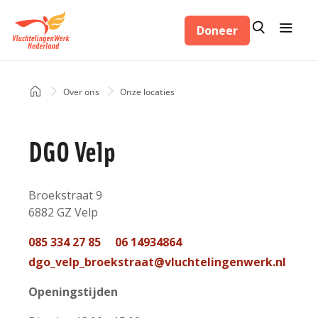
Overslaan
Zoeken
Menu
en
Doneer
Zoeken
naar
de
inhoud
Home
Over ons
Onze locaties
Kruimelpad
gaan
DGO Velp
Adres
Broekstraat 9
6882 GZ
Velp
Nederland
Telefoon
085 334 27 85
06 14934864
contact
Mail
dgo_velp_broekstraat@vluchtelingenwerk.nl
contact
Openingstijden