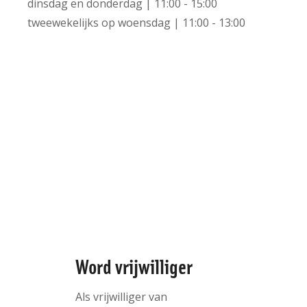
+
dinsdag en donderdag | 11:00 - 15:00
tweewekelijks op woensdag | 11:00 - 13:00
−
Leaflet | ©
OpenStreetMap
contributors
Word vrijwilliger
Als vrijwilliger van