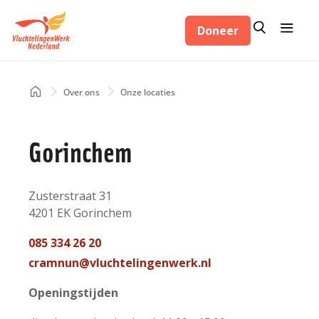
Overslaan
Zoeken
Menu
en
Doneer
Zoeken
naar
de
inhoud
Home
Over ons
Onze locaties
Kruimelpad
gaan
Gorinchem
Adres
Zusterstraat 31
4201 EK
Gorinchem
Nederland
Telefoon
085 334 26 20
contact
Mail
cramnun@vluchtelingenwerk.nl
contact
Openingstijden