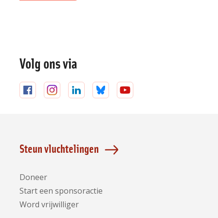
Volg ons via
Volg
Volg
Volg
Volg
Volg
ons
ons
ons
ons
ons
op
op
op
op
op
Facebook
Instagram
LinkedIn
Bluesky
YouTube
Steun vluchtelingen
Doneer
Start een sponsoractie
Word vrijwilliger