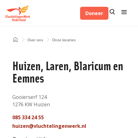
Overslaan
Zoeken
Menu
en
Doneer
Zoeken
naar
de
inhoud
Home
Over ons
Onze locaties
Kruimelpad
gaan
Huizen, Laren, Blaricum en
Eemnes
Adres
Gooierserf 124
1276 KW
Huizen
Nederland
Telefoon
085 334 24 55
contact
Mail
huizen@vluchtelingenwerk.nl
contact