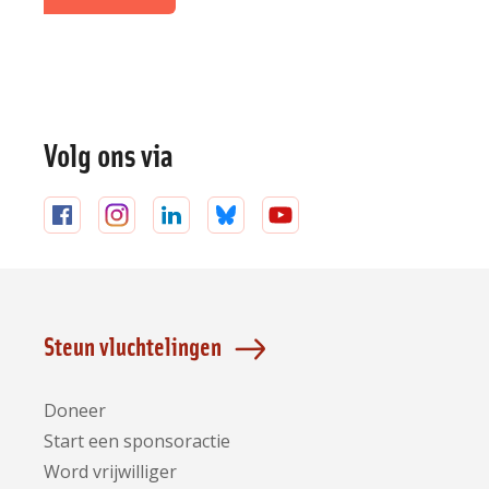
Volg ons via
Volg
Volg
Volg
Volg
Volg
ons
ons
ons
ons
ons
op
op
op
op
op
Facebook
Instagram
LinkedIn
Bluesky
YouTube
Steun vluchtelingen
Doneer
Start een sponsoractie
Word vrijwilliger