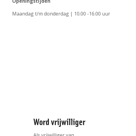
Openingstijden
+
Maandag t/m donderdag | 10.00 -16.00 uur
−
Leaflet | ©
OpenStreetMap
contributors
Word vrijwilliger
Als vrijwilliger van