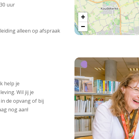
:30 uur
+
−
leiding alleen op afspraak
k help je
ing. Wil jij je
in de opvang of bij
daag nog aan!