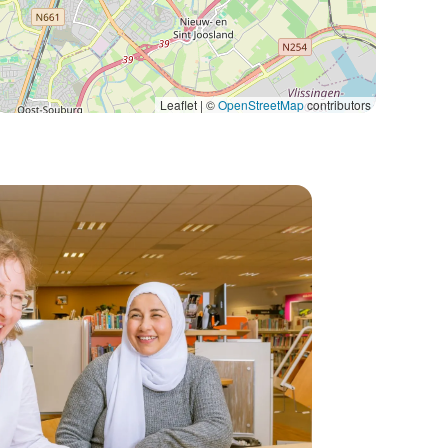
Leaflet | ©
OpenStreetMap
contributors