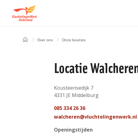
Overslaan
en
naar
de
inhoud
Home
Over ons
Onze locaties
Kruimelpad
gaan
Locatie Walchere
Adres
Kousteensedijk 7
4331 JE
Middelburg
Nederland
Telefoon
085 334 26 36
contact
Mail
walcheren@vluchtelingenwerk.nl
contact
Openingstijden