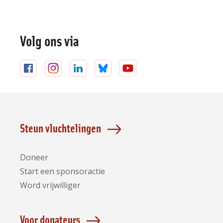
Volg ons via
Volg
Volg
Volg
Volg
Volg
ons
ons
ons
ons
ons
op
op
op
op
op
Facebook
Instagram
LinkedIn
Bluesky
YouTube
Steun vluchtelingen
Doneer
Start een sponsoractie
Word vrijwilliger
Voor donateurs