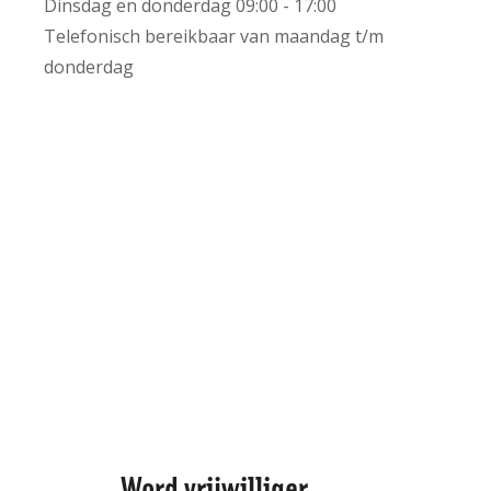
Dinsdag en donderdag 09:00 - 17:00
Telefonisch bereikbaar van maandag t/m
+
donderdag
−
Leaflet | ©
OpenStreetMap
contributors
Word vrijwilliger