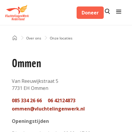
Overslaan
Zoeken
Menu
en
Doneer
Zoeken
naar
de
inhoud
Home
Over ons
Onze locaties
Kruimelpad
gaan
Ommen
Adres
Van Reeuwijkstraat 5
7731 EH
Ommen
Nederland
Telefoon
085 334 26 66
06 42124873
contact
Mail
ommen@vluchtelingenwerk.nl
contact
Openingstijden