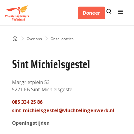
Overslaan
Zoeken
Menu
en
Doneer
Zoeken
naar
de
inhoud
Home
Over ons
Onze locaties
Kruimelpad
gaan
Sint Michielsgestel
Adres
Margrietplein 53
5271 EB
Sint-Michielsgestel
Nederland
Telefoon
085 334 25 86
contact
Mail
sint-michielsgestel@vluchtelingenwerk.nl
contact
Openingstijden