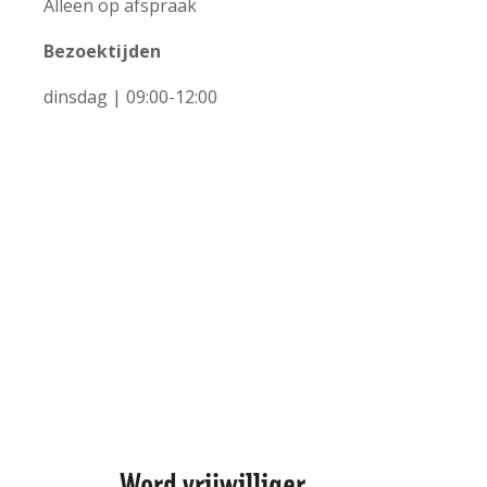
Alleen op afspraak
Bezoektijden
+
dinsdag | 09:00-12:00
−
Leaflet | ©
OpenStreetMap
contributors
Word vrijwilliger