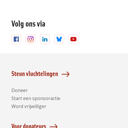
Volg ons via
Volg
Volg
Volg
Volg
Volg
ons
ons
ons
ons
ons
op
op
op
op
op
Facebook
Instagram
LinkedIn
Bluesky
YouTube
Steun vluchtelingen
Doneer
Start een sponsoractie
Word vrijwilliger
Voor donateurs