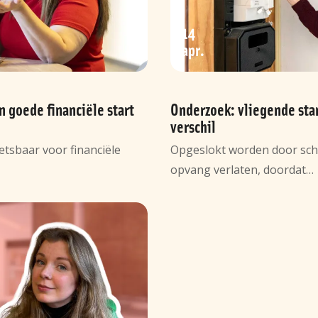
14
apr
n goede financiële start
Onderzoek: vliegende sta
verschil
etsbaar voor financiële
Opgeslokt worden door schul
opvang verlaten, doordat…