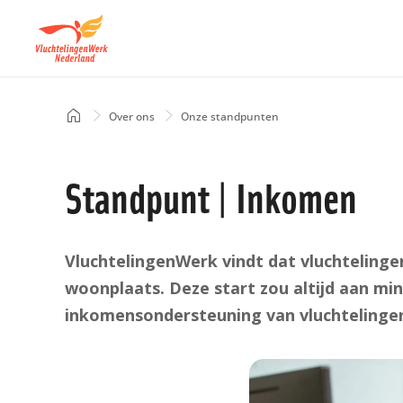
Overslaan
en
naar
de
inhoud
Home
Over ons
Onze standpunten
Kruimelpad
gaan
Standpunt | Inkomen
VluchtelingenWerk vindt dat vluchteling
woonplaats. Deze start zou altijd aan m
inkomensondersteuning van vluchteling