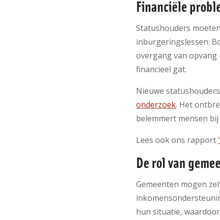
Financiële prob
Statushouders moeten 
inburgeringslessen. Bo
overgang van opvang 
financieel gat.
Nieuwe statushouders 
onderzoek
. Het ontbr
belemmert mensen bij
Lees ook ons rapport
De rol van geme
Gemeenten mogen zelf b
inkomensondersteuning
hun situatie, waardoor