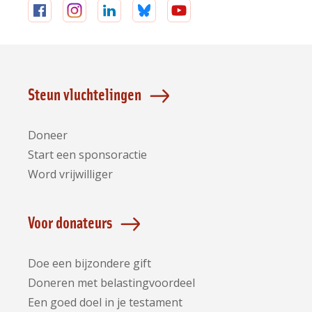
Volg
Volg
Volg
Volg
Volg
ons
ons
ons
ons
ons
op
op
op
op
op
Facebook
Instagram
LinkedIn
Bluesky
YouTube
Steun vluchtelingen
Doneer
Start een sponsoractie
Word vrijwilliger
Voor donateurs
Doe een bijzondere gift
Doneren met belastingvoordeel
Een goed doel in je testament