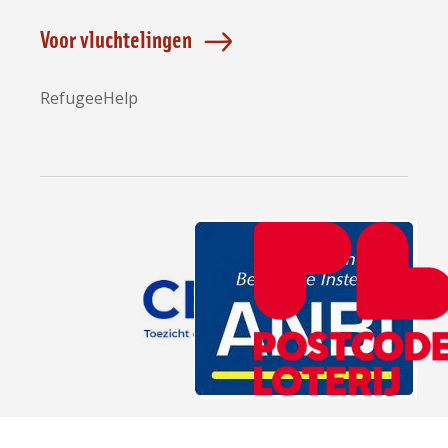
Voor vluchtelingen
RefugeeHelp
Partners
opent
opent
opent
in