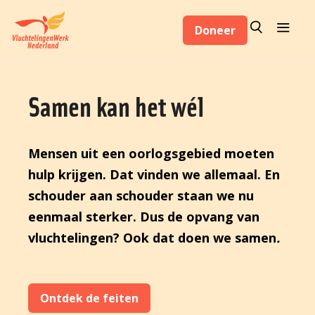
Overslaan
Zoeken
Menu
en
Doneer
Zoeken
naar
de
inhoud
Samen kan het wél
gaan
Mensen uit een oorlogsgebied moeten
hulp krijgen. Dat vinden we allemaal. En
schouder aan schouder staan we nu
eenmaal sterker. Dus de opvang van
vluchtelingen? Ook dat doen we samen
.
Ontdek de feiten