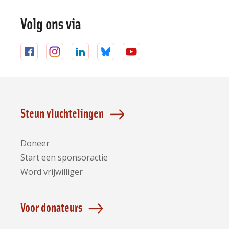
Volg ons via
Volg
Volg
Volg
Volg
Volg
ons
ons
ons
ons
ons
op
op
op
op
op
Facebook
Instagram
LinkedIn
Bluesky
YouTube
Steun vluchtelingen
Doneer
Start een sponsoractie
Word vrijwilliger
Voor donateurs