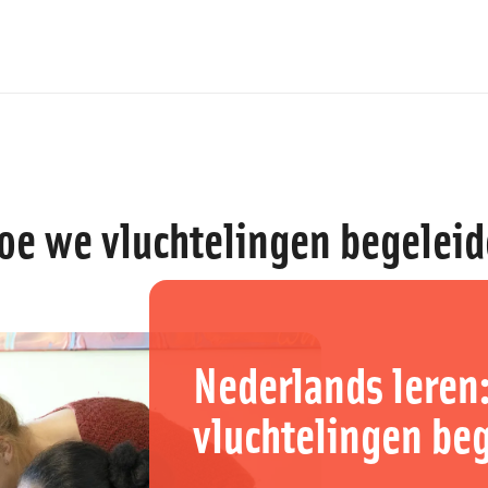
hoe we vluchtelingen begelei
Nederlands leren:
vluchtelingen be