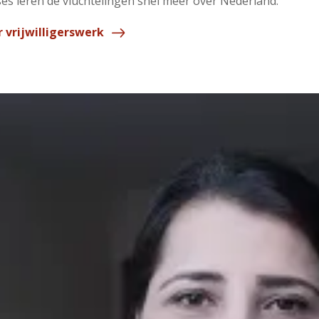
ses leren de vluchtelingen snel meer over Nederland.
 vrijwilligerswerk