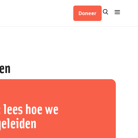
Zoeken
Menu
Doneer
Zoeken
den
 lees hoe we
geleiden