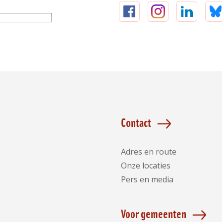
Volg
Volg
Volg
V
ons
ons
ons
o
op
op
op
o
Facebook
Instagram
LinkedIn
B
Contact
Adres en route
Onze locaties
Pers en media
Voor gemeenten