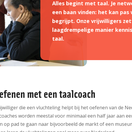
Alles begint met taal. Je netw
een baan vinden: het kan pas 
begrijpt. Onze vrijwilligers z
laagdrempelige manier kenni
taal.
efenen met een taalcoach
ijwilliger die een vluchteling helpt bij het oefenen van de Ne
aalcoaches worden meestal voor minimaal een half jaar aan ee
 op pad te gaan naar bijvoorbeeld de markt of een museum,