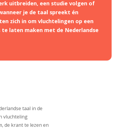
erk uitbreiden, een studie volgen of
wanneer je de taal spreekt én
etten zich in om vluchtelingen op een
s te laten maken met de Nederlandse
derlandse taal in de
n vluchteling
 de krant te lezen en