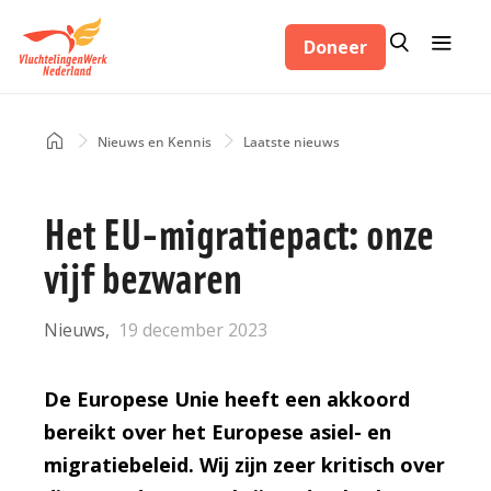
Overslaan
Zoeken
Menu
en
Doneer
Zoeken
naar
de
inhoud
Home
Nieuws en Kennis
Laatste nieuws
Kruimelpad
gaan
Het EU-migratiepact: onze
vijf bezwaren
Nieuws
19 december 2023
De Europese Unie heeft een akkoord
bereikt over het Europese asiel- en
migratiebeleid. Wij zijn zeer kritisch over