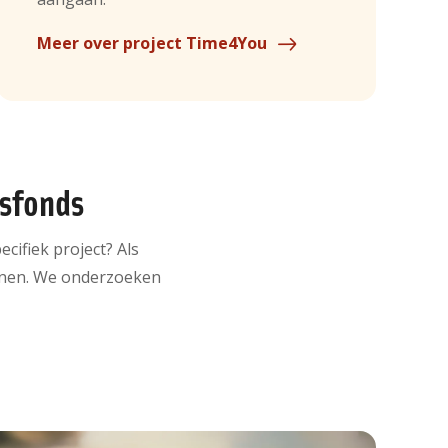
Meer over project Time4You
nsfonds
cifiek project? Als
eunen. We onderzoeken