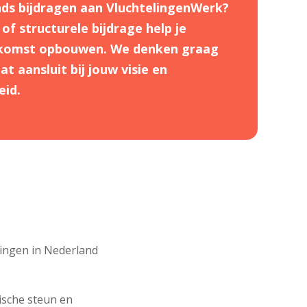
nds bijdragen aan VluchtelingenWerk?
f structurele bijdrage help je
ekomst opbouwen. We denken graag
t aansluit bij jouw visie en
eid.
elingen in Nederland
ische steun en