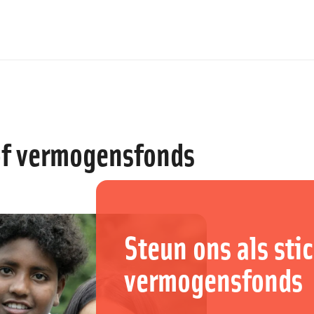
 of vermogensfonds
Steun ons als sti
vermogensfonds