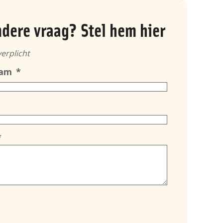
ndere vraag? Stel hem hier
verplicht
aam