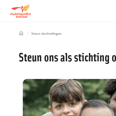
Overslaan
en
naar
de
inhoud
Home
Steun vluchtelingen
Kruimelpad
gaan
Steun ons als stichting