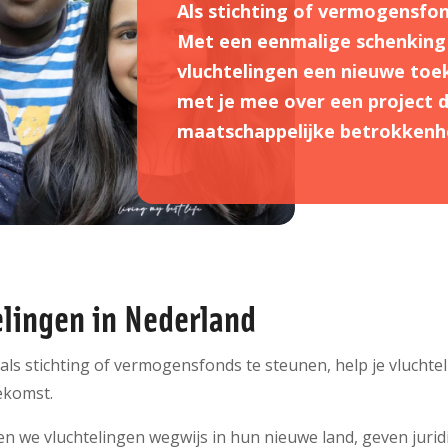
Als stichting of vermogensfo
Met een eenmalige schenking o
vluchtelingen een nieuwe to
met je mee over een project da
maatschappelijke betrokkenh
elingen in Nederland
 als stichting of vermogensfonds te steunen, help je vlucht
oekomst.
n we vluchtelingen wegwijs in hun nieuwe land, geven jurid