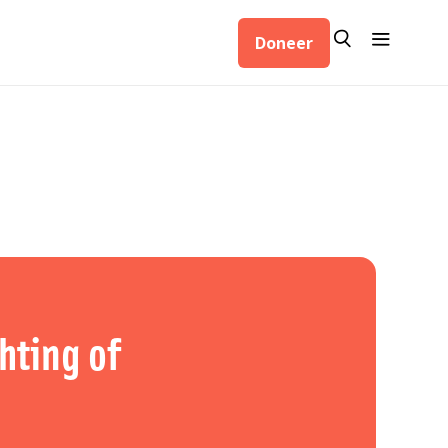
Zoeken
Menu
Doneer
Zoeken
chting of