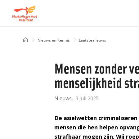
Overslaan
en
naar
de
inhoud
Home
Nieuws en Kennis
Laatste nieuws
Kruimelpad
gaan
Mensen zonder ver
menselijkheid str
Nieuws
3 juli 2025
De asielwetten criminaliseren
mensen die hen helpen opvang
strafbaar mogen zijn. Wij ro