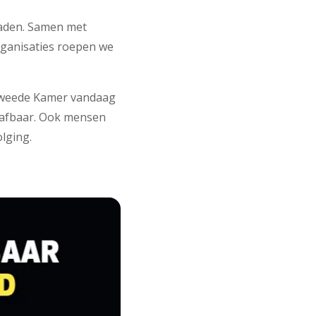
laden. Samen met
rganisaties roepen we
Tweede Kamer vandaag
trafbaar. Ook mensen
volging.