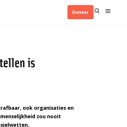
Zoeken
Menu
Doneer
Zoeken
ellen is
trafbaar, ook organisaties en
menselijkheid zou nooit
sielwetten.