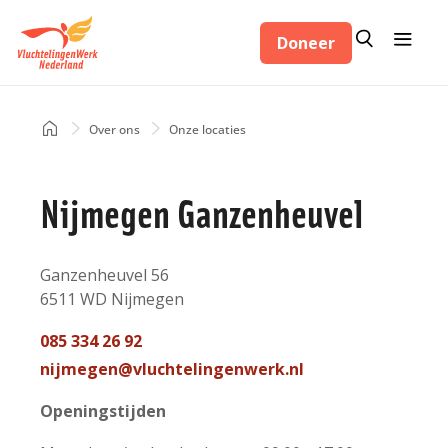
Overslaan
Zoeken
Menu
en
Doneer
Zoeken
naar
de
inhoud
Home
Over ons
Onze locaties
Kruimelpad
gaan
Nijmegen Ganzenheuvel
Adres
Ganzenheuvel 56
6511 WD
Nijmegen
Nederland
Telefoon
085 334 26 92
contact
Mail
nijmegen@vluchtelingenwerk.nl
contact
Openingstijden